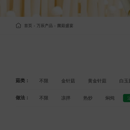
首页
-
万辰产品
-
菌菇盛宴
菇类：
不限
金针菇
黄金针菇
白玉
做法：
不限
凉拌
热炒
焖炖