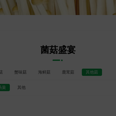
菌菇盛宴
菇
蟹味菇
海鲜菇
鹿茸菇
其他菇
汤羹
其他