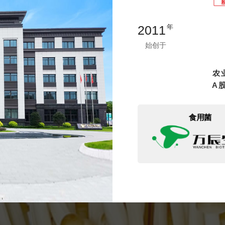
2011
年
始创于
农
A
食用菌
立即提交