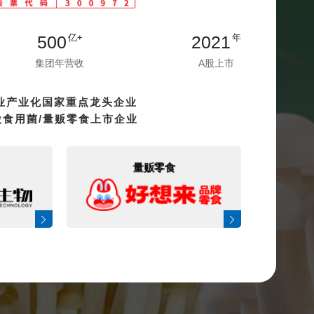
500
2021
亿+
年
集团年营收
A股上市
业产业化国家重点龙头企业
股食用菌/量贩零食上市企业
量贩零食