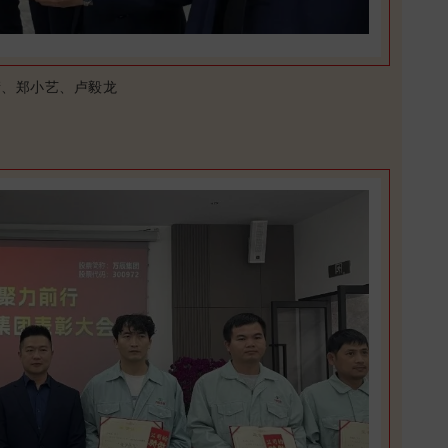
晴、郑小艺、卢毅龙