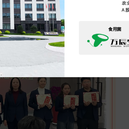
农
A
进员工颁奖环节
食用菌
立即提交