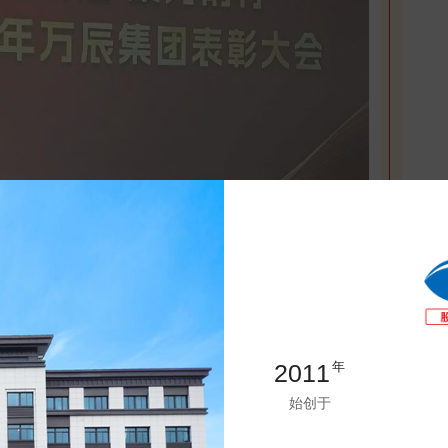
拼搏奋进的万辰人致以诚挚的敬意，他表示：“面对瞬息万变
2011
年
辰人凝心聚力，攻坚克难，用坚韧与智慧书写了一份优异的成
始创于
一位员工的辛勤汗水，蕴藏着每一个家庭的默默支持。你们，