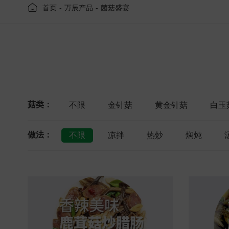
首页
-
万辰产品
-
菌菇盛宴
菇类：
不限
金针菇
黄金针菇
白玉
做法：
不限
凉拌
热炒
焖炖