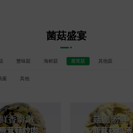
菌菇盛宴
菇
蟹味菇
海鲜菇
鹿茸菇
其他菇
汤羹
其他