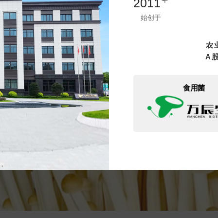
2011
始创于
农
A
食用菌
立即提交