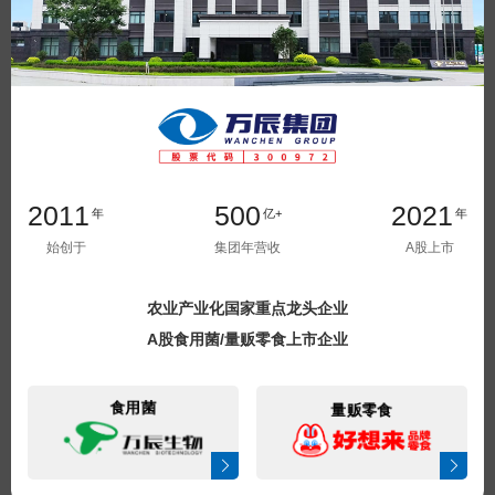
2011
500
2021
年
亿+
年
始创于
集团年营收
A股上市
农业产业化国家重点龙头企业
A股食用菌/量贩零食上市企业
食用菌
量贩零食
立即提交